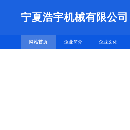
宁夏浩宇机械有限公司
网站首页
企业简介
企业文化