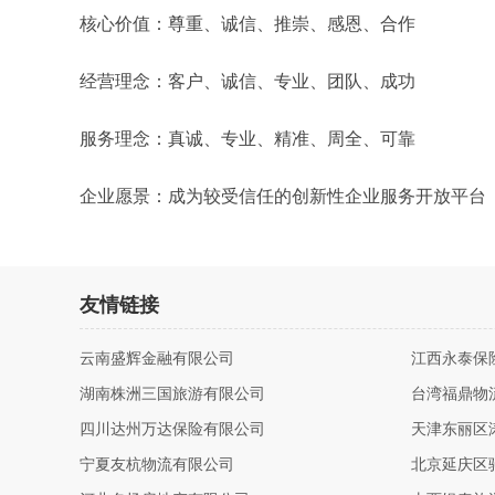
核心价值：尊重、诚信、推崇、感恩、合作
经营理念：客户、诚信、专业、团队、成功
服务理念：真诚、专业、精准、周全、可靠
企业愿景：成为较受信任的创新性企业服务开放平台
友情链接
云南盛辉金融有限公司
江西永泰保
湖南株洲三国旅游有限公司
台湾福鼎物
四川达州万达保险有限公司
天津东丽区
宁夏友杭物流有限公司
北京延庆区