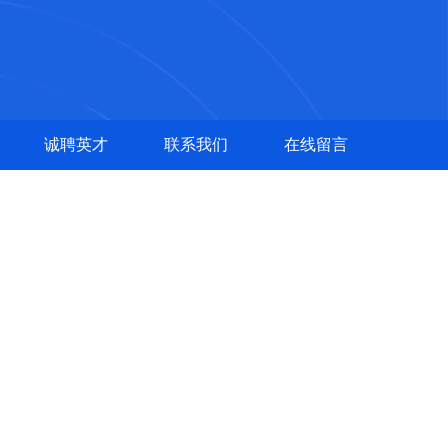
诚聘英才
联系我们
在线留言